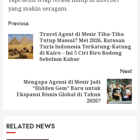
yang makin seragam.
Post
Previous
navigation
Travel Agent di Mesir Tiba-Tiba
Tutup Massal? Mei 2026, Ratusan
Pre
Turis Indonesia Terkatung-Katung
pos
di Kairo – Ini 5 Ciri Biro Bodong
Sebelum Kabur
Next
Mengapa Agensi di Mesir Jadi
“Hidden Gem” Baru untuk
Next
Ekspansi Bisnis Global di Tahun
post:
2026?
RELATED NEWS