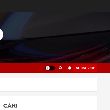
D
SUBSCRIBE
CARI