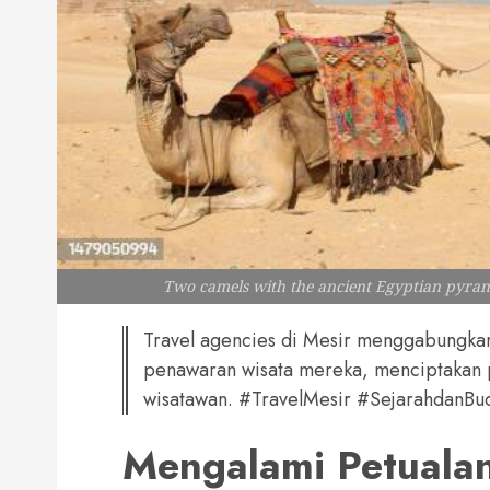
Two camels with the ancient Egyptian pyram
Travel agencies di Mesir menggabungka
penawaran wisata mereka, menciptakan 
wisatawan. #TravelMesir #SejarahdanBu
Mengalami Petuala