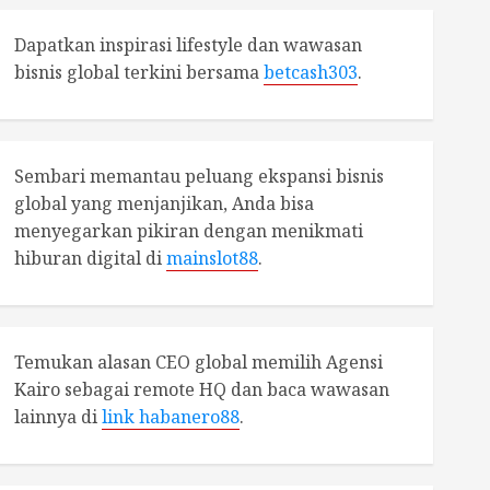
Dapatkan inspirasi lifestyle dan wawasan
bisnis global terkini bersama
betcash303
.
Sembari memantau peluang ekspansi bisnis
global yang menjanjikan, Anda bisa
menyegarkan pikiran dengan menikmati
hiburan digital di
mainslot88
.
Temukan alasan CEO global memilih Agensi
Kairo sebagai remote HQ dan baca wawasan
lainnya di
link habanero88
.