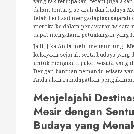
yang tak terlupakan, tetapi juga a
dalam tentang sejarah dan budaya Mes
telah berhasil mengadaptasi sejarah 
mereka ke dalam penawaran wisata 
dapat mengalami petualangan yang le
Jadi, jika Anda ingin mengunjungi M
kekayaan sejarah serta budaya yang d
untuk mengikuti paket wisata yang di
Dengan bantuan pemandu wisata yang
Anda akan mendapatkan pengalaman w
Menjelajahi Destina
Mesir dengan Sentu
Budaya yang Menakj