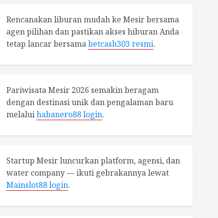
Rencanakan liburan mudah ke Mesir bersama
agen pilihan dan pastikan akses hiburan Anda
tetap lancar bersama
betcash303 resmi
.
Pariwisata Mesir 2026 semakin beragam
dengan destinasi unik dan pengalaman baru
melalui
habanero88 login
.
Startup Mesir luncurkan platform, agensi, dan
water company — ikuti gebrakannya lewat
Mainslot88 login
.