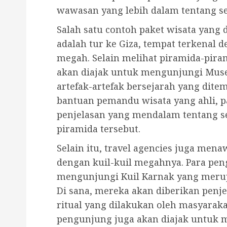
wawasan yang lebih dalam tentang se
Salah satu contoh paket wisata yang 
adalah tur ke Giza, tempat terkenal
megah. Selain melihat piramida-pira
akan diajak untuk mengunjungi Mu
artefak-artefak bersejarah yang dite
bantuan pemandu wisata yang ahli, 
penjelasan yang mendalam tentang s
piramida tersebut.
Selain itu, travel agencies juga mena
dengan kuil-kuil megahnya. Para pen
mengunjungi Kuil Karnak yang merupa
Di sana, mereka akan diberikan penje
ritual yang dilakukan oleh masyarakat
pengunjung juga akan diajak untuk 