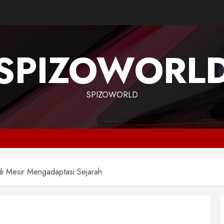
SPIZOWORL
SPIZOWORLD
i Mesir Mengadaptasi Sejarah