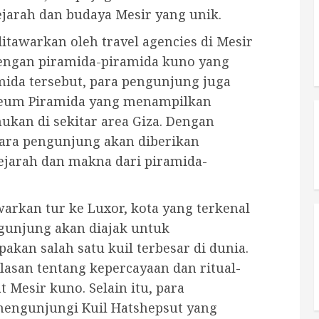
jarah dan budaya Mesir yang unik.
ditawarkan oleh travel agencies di Mesir
 dengan piramida-piramida kuno yang
mida tersebut, para pengunjung juga
seum Piramida yang menampilkan
mukan di sekitar area Giza. Dengan
para pengunjung akan diberikan
ejarah dan makna dari piramida-
warkan tur ke Luxor, kota yang terkenal
gunjung akan diajak untuk
kan salah satu kuil terbesar di dunia.
lasan tentang kepercayaan dan ritual-
 Mesir kuno. Selain itu, para
mengunjungi Kuil Hatshepsut yang