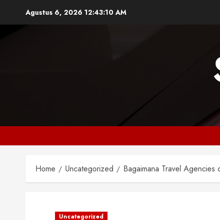
Skip
Agustus 6, 2026
12:43:11 AM
to
content
Home
Uncategorized
Bagaimana Travel Agencies d
Uncategorized