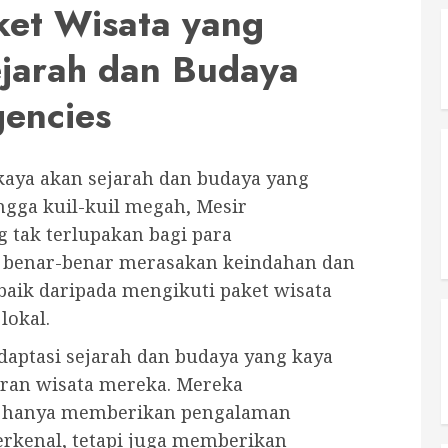
ket Wisata yang
jarah dan Budaya
gencies
 kaya akan sejarah dan budaya yang
gga kuil-kuil megah, Mesir
tak terlupakan bagi para
 benar-benar merasakan keindahan dan
 baik daripada mengikuti paket wisata
lokal.
daptasi sejarah dan budaya yang kaya
ran wisata mereka. Mereka
k hanya memberikan pengalaman
erkenal, tetapi juga memberikan