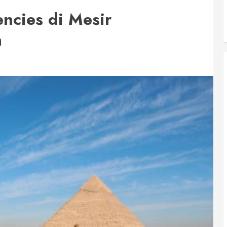
ncies di Mesir
h