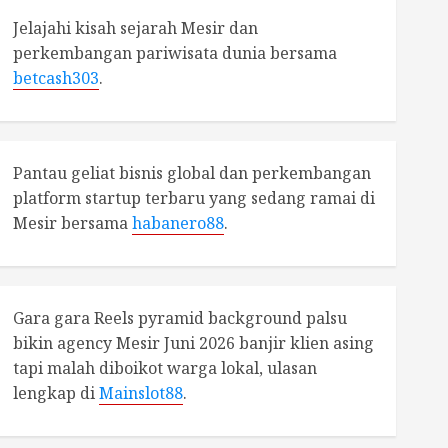
Jelajahi kisah sejarah Mesir dan
perkembangan pariwisata dunia bersama
betcash303
.
Pantau geliat bisnis global dan perkembangan
platform startup terbaru yang sedang ramai di
Mesir bersama
habanero88
.
Gara gara Reels pyramid background palsu
bikin agency Mesir Juni 2026 banjir klien asing
tapi malah diboikot warga lokal, ulasan
lengkap di
Mainslot88
.